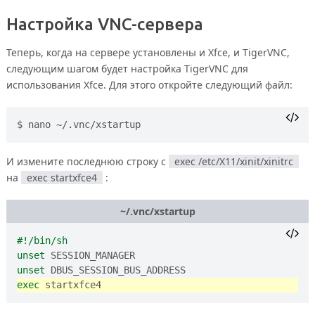
Настройка VNC-сервера
Теперь, когда на сервере установлены и Xfce, и TigerVNC,
следующим шагом будет настройка TigerVNC для
использования Xfce. Для этого откройте следующий файл:
nano ~/.vnc/xstartup
И измените последнюю строку с
exec /etc/X11/xinit/xinitrc
на
exec startxfce4
:
~/.vnc/xstartup
unset
unset
exec
 startxfce4 