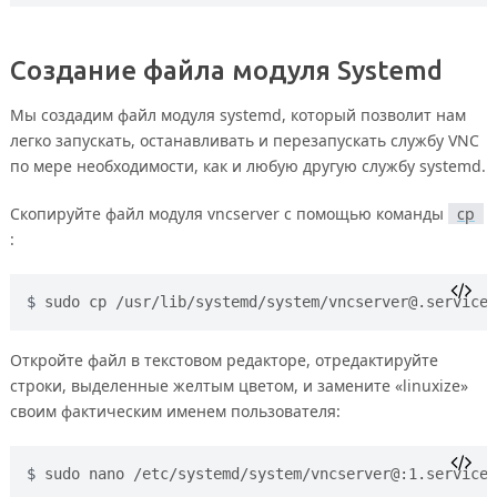
Создание файла модуля Systemd
Мы создадим файл модуля systemd, который позволит нам
легко запускать, останавливать и перезапускать службу VNC
по мере необходимости, как и любую другую службу systemd.
Скопируйте файл модуля vncserver с помощью команды
cp
:
sudo cp /usr/lib/systemd/system/
vncserver@.service
 
Откройте файл в текстовом редакторе, отредактируйте
строки, выделенные желтым цветом, и замените «linuxize»
своим фактическим именем пользователя:
sudo nano /etc/systemd/system/vncserver@:1.service