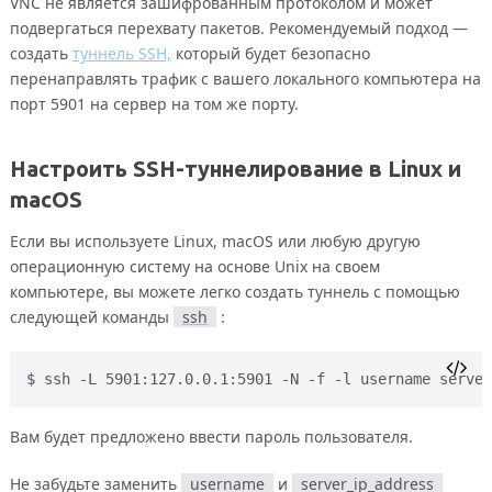
VNC не является зашифрованным протоколом и может
подвергаться перехвату пакетов. Рекомендуемый подход —
создать
туннель SSH,
который будет безопасно
перенаправлять трафик с вашего локального компьютера на
порт 5901 на сервер на том же порту.
Настроить SSH-туннелирование в Linux и
macOS
Если вы используете Linux, macOS или любую другую
операционную систему на основе Unix на своем
компьютере, вы можете легко создать туннель с помощью
следующей команды
ssh
:
ssh -L 5901:127.0.0.1:5901 -N -f -l username server
Вам будет предложено ввести пароль пользователя.
Не забудьте заменить
username
и
server_ip_address