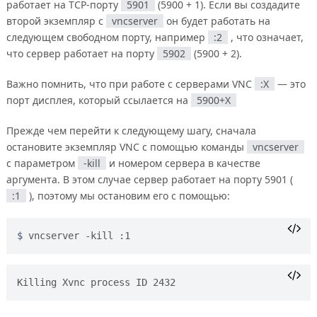
работает на TCP-порту
5901
(5900 + 1). Если вы создадите
второй экземпляр с
vncserver
он будет работать на
следующем свободном порту, например
:2
, что означает,
что сервер работает на порту
5902
(5900 + 2).
Важно помнить, что при работе с серверами VNC
:X
— это
порт дисплея, который ссылается на
5900+X
Прежде чем перейти к следующему шагу, сначала
остановите экземпляр VNC с помощью команды
vncserver
с параметром
-kill
и номером сервера в качестве
аргумента. В этом случае сервер работает на порту 5901 (
:1
), поэтому мы остановим его с помощью:
vncserver -kill :1