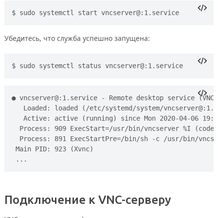
sudo systemctl start vncserver@:1.service
Убедитесь, что служба успешно запущена:
sudo systemctl status vncserver@:1.service
● vncserver@:1.service - Remote desktop service (VNC)

   Loaded: loaded (/etc/systemd/system/vncserver@:1.s
   Active: active (running) since Mon 2020-04-06 19:2
  Process: 909 ExecStart=/usr/bin/vncserver %I (code=
  Process: 891 ExecStartPre=/bin/sh -c /usr/bin/vncse
 Main PID: 923 (Xvnc)

Подключение к VNC-серверу