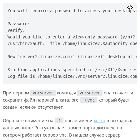
You will require a password to access your desktops.

Password:

Verify:

Would you like to enter a view-only password (y/n)? n

/usr/bin/xauth:  file /home/linuxize/.Xauthority does
New 'server2.linuxize.com:1 (linuxize)' desktop at :1
Starting applications specified in /etc/X11/Xvnc-sess
При первом
vncserver
команды
vncserver
она создаст и
сохранит файл паролей в каталоге
~/.vnc
который будет
создан, если он отсутствует.
Обратите внимание на
:1
после имени
хоста
в выходных
данных выше. Это указывает номер порта дисплея, на
котором работает сервер vnc. В нашем случае сервер