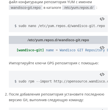
файл конфигурации репозитория YUM с именем
wandisco-git.repo
в каталоге
/etc/yum.repos.d/
:
sudo nano /etc/yum.repos.d/wandisco-git.repo
/etc/yum.repos.d/wandisco-git.repo
[wandisco-git]
name
=
Wandisco GIT Repository
b
Импортируйте ключи GPG репозитория с помощью:
sudo rpm --import http://opensource.wandisco.c
После добавления репозитория установите последнюю
версию Git, выполнив следующую команду: