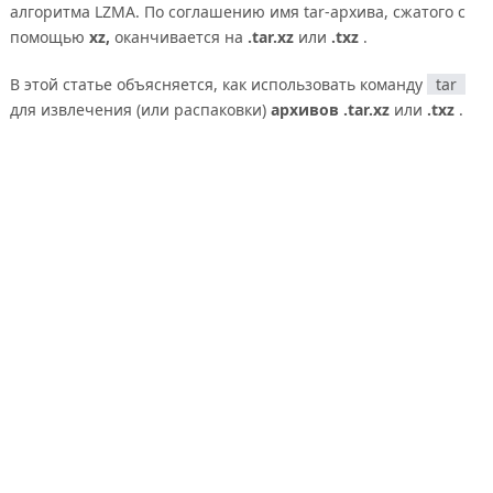
алгоритма LZMA. По соглашению имя tar-архива, сжатого с
помощью
xz,
оканчивается на
.tar.xz
или
.txz
.
В этой статье объясняется, как использовать команду
tar
для извлечения (или распаковки)
архивов .tar.xz
или
.txz
.