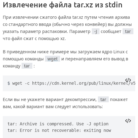
Извлечение файла tar.xz из stdin
При извлечении сжатого файла tar.xz путем чтения архива
со стандартного ввода (обычно через конвейер) вы должны
указать параметр распаковки. Параметр
-J
сообщает
tar
что файл сжат с помощью xz.
В приведенном ниже примере мы загружаем ядро Linux с
помощью команды
wget
и перенаправляем его вывод в
команду
tar
:
wget -c https://cdn.kernel.org/pub/linux/kernel/v5.
Если вы не укажете вариант декомпрессии,
tar
покажет
вам, какой вариант вам следует использовать:
tar: Archive is compressed. Use -J option
