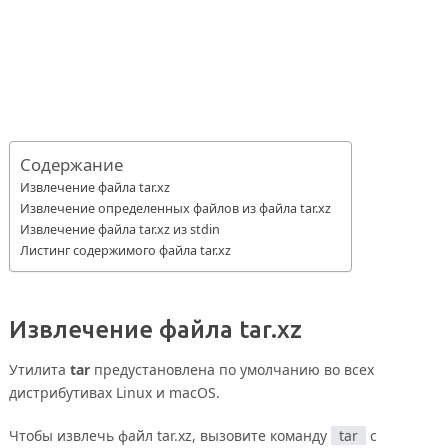
Содержание
Извлечение файла tar.xz
Извлечение определенных файлов из файла tar.xz
Извлечение файла tar.xz из stdin
Листинг содержимого файла tar.xz
Извлечение файла tar.xz
Утилита
tar
предустановлена по умолчанию во всех
дистрибутивах Linux и macOS.
Чтобы извлечь файл tar.xz, вызовите команду
tar
с