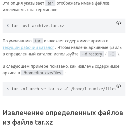
Эта опция указывает
tar
отображать имена файлов,
извлекаемых на терминале.
tar -xvf archive.tar.xz
По умолчанию
tar
извлекает содержимое архива в
текущий рабочий каталог
. Чтобы извлечь архивные файлы
в определенный каталог, используйте
--directory
(
-C
).
В следующем примере показано, как извлечь содержимое
архива в
/home/linuxize/files
:
tar -xf archive.tar.xz -C /home/linuxize/files
Извлечение определенных файлов
из файла tar.xz