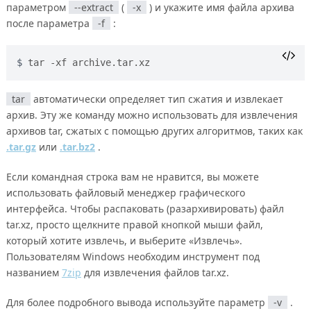
параметром
--extract
(
-x
) и укажите имя файла архива
после параметра
-f
:
tar -xf archive.tar.xz
tar
автоматически определяет тип сжатия и извлекает
архив. Эту же команду можно использовать для извлечения
архивов tar, сжатых с помощью других алгоритмов, таких как
.tar.gz
или
.tar.bz2
.
Если командная строка вам не нравится, вы можете
использовать файловый менеджер графического
интерфейса. Чтобы распаковать (разархивировать) файл
tar.xz, просто щелкните правой кнопкой мыши файл,
который хотите извлечь, и выберите «Извлечь».
Пользователям Windows необходим инструмент под
названием
7zip
для извлечения файлов tar.xz.
Для более подробного вывода используйте параметр
-v
.