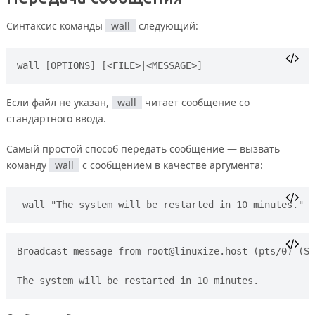
Синтаксис команды
wall
следующий:
wall 
[
OPTIONS
]
[
<FILE>
|
<MESSAGE>
]
Если файл не указан,
wall
читает сообщение со
стандартного ввода.
Самый простой способ передать сообщение — вызвать
команду
wall
с сообщением в качестве аргумента:
wall "The system will be restarted in 10 minutes."
Broadcast message from 
root@linuxize.host
 (pts/0) (Su