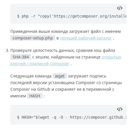
php -r "copy('https://getcomposer.org/installe
Приведенная выше команда загружает файл с именем
composer-setup.php
в
текущий рабочий каталог
.
Проверьте целостность данных, сравнив хэш файла
SHA-384
с хешем, найденным на странице
открытых
ключей / подписей Composer
.
Следующая команда
wget
загружает подпись
последней версии установщика Composer со страницы
Composer на Github и сохраняет ее в переменной с
именем
HASH
:
HASH="$(wget -q -O - https://composer.github.i