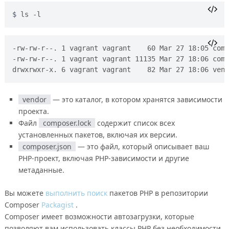
ls -l
-rw-rw-r--. 1 vagrant vagrant    60 Mar 27 18:05 comp
-rw-rw-r--. 1 vagrant vagrant 11135 Mar 27 18:06 comp
vendor
— это каталог, в котором хранятся зависимости
проекта.
Файл
composer.lock
содержит список всех
установленных пакетов, включая их версии.
composer.json
— это файл, который описывает ваш
PHP-проект, включая PHP-зависимости и другие
метаданные.
Вы можете
выполнить поиск
пакетов PHP в репозитории
Composer
Packagist
.
Composer имеет возможности автозагрузки, которые
позволяют вам использовать классы PHP без необходимости