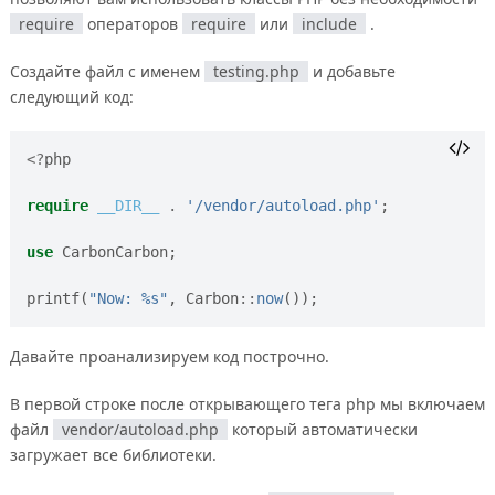
require
операторов
require
или
include
.
Создайте файл с именем
testing.php
и добавьте
следующий код:
<?
php
require
__DIR__
.
'/vendor/autoload.php'
;
use
CarbonCarbon
;
printf
(
"Now: %s"
,
Carbon
::
now
());
Давайте проанализируем код построчно.
В первой строке после открывающего тега php мы включаем
файл
vendor/autoload.php
который автоматически
загружает все библиотеки.