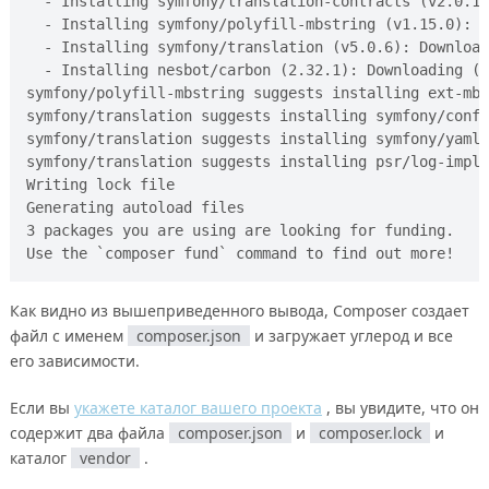
  - Installing symfony/translation-contracts (v2.0.1)
  - Installing symfony/polyfill-mbstring (v1.15.0): D
  - Installing symfony/translation (v5.0.6): Download
  - Installing nesbot/carbon (2.32.1): Downloading (1
symfony/polyfill-mbstring suggests installing ext-mbs
symfony/translation suggests installing symfony/confi
symfony/translation suggests installing symfony/yaml

symfony/translation suggests installing psr/log-imple
Writing lock file

Generating autoload files

3 packages you are using are looking for funding.

Как видно из вышеприведенного вывода, Composer создает
файл с именем
composer.json
и загружает углерод и все
его зависимости.
Если вы
укажете каталог вашего проекта
, вы увидите, что он
содержит два файла
composer.json
и
composer.lock
и
каталог
vendor
.