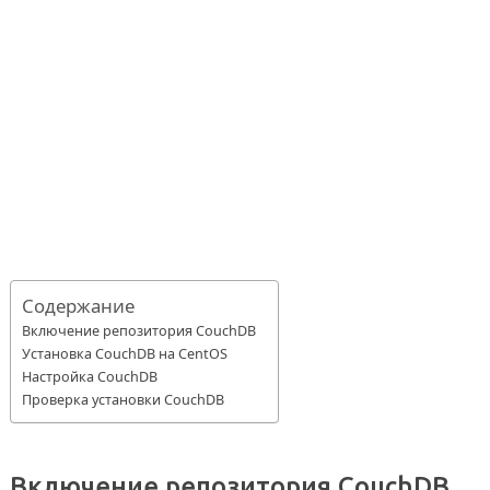
Содержание
Включение репозитория CouchDB
Установка CouchDB на CentOS
Настройка CouchDB
Проверка установки CouchDB
Включение репозитория CouchDB