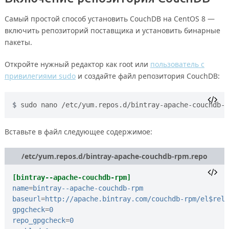
Самый простой способ установить CouchDB на CentOS 8 —
включить репозиторий поставщика и установить бинарные
пакеты.
Откройте нужный редактор как root или
пользователь с
привилегиями sudo
и создайте файл репозитория CouchDB:
sudo nano /etc/yum.repos.d/bintray-apache-couchdb-r
Вставьте в файл следующее содержимое:
/etc/yum.repos.d/bintray-apache-couchdb-rpm.repo
[bintray--apache-couchdb-rpm]
name
=
bintray--apache-couchdb-rpm
baseurl
=
http://apache.bintray.com/couchdb-rpm/el$rele
gpgcheck
=
0
repo_gpgcheck
=
0