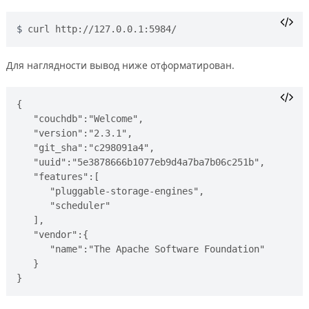
curl http://127.0.0.1:5984/
Для наглядности вывод ниже отформатирован.
{ 

   "couchdb":"Welcome",

   "version":"2.3.1",

   "git_sha":"c298091a4",

   "uuid":"5e3878666b1077eb9d4a7ba7b06c251b",

   "features":[ 

      "pluggable-storage-engines",

      "scheduler"

   ],

   "vendor":{ 

      "name":"The Apache Software Foundation"

   }
