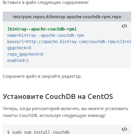
Вставьте в файл следующее содержимое:
/etc/yum.repos.d/bintray-apache-couchdb-rpm.repo
[bintray--apache-couchdb-rpm]
name
=
bintray--apache-couchdb-rpm
baseurl
=
http://apache.bintray.com/couchdb-rpm/el$rele
gpgcheck
=
0
repo_gpgcheck
=
0
enabled
=
1
Сохраните файл и закройте редактор.
Установите CouchDB на CentOS
Теперь, когда репозиторий включен, вы можете установить
пакеты CouchDB, используя следующую команду:
sudo yum install couchdb