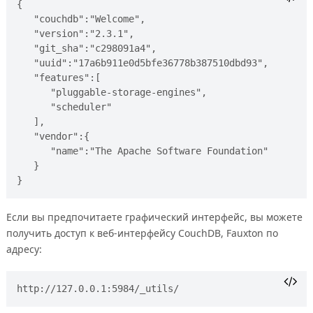
{  

   "couchdb":"Welcome",

   "version":"2.3.1",

   "git_sha":"c298091a4",

   "uuid":"17a6b911e0d5bfe36778b387510dbd93",

   "features":[  

      "pluggable-storage-engines",

      "scheduler"

   ],

   "vendor":{  

      "name":"The Apache Software Foundation"

   }

Если вы предпочитаете графический интерфейс, вы можете
получить доступ к веб-интерфейсу CouchDB, Fauxton по
адресу: