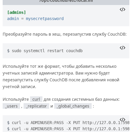
/opt/couchdb/etc/local.ini
[admins]
admin
=
mysecretpassword
Преобразуйте пароль в хеш, перезапустив службу CouchDB:
sudo systemctl restart couchdb
Используйте тот же формат, чтобы добавить несколько
учетных записей администратора. Вам нужно будет
перезапустить службу CouchDB после добавления новой
учетной записи.
Используйте
curl
для создания системных баз данных:
_users
,
_replicator
и
_global_changes
:
curl -u ADMINUSER:PASS -X PUT http://127.0.0.1:5984
curl -u ADMINUSER:PASS -X PUT http://127.0.0.1:5984