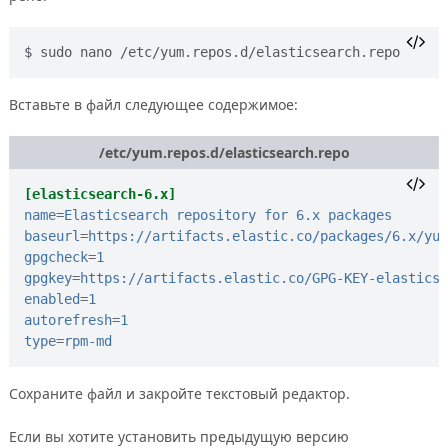
sudo nano /etc/yum.repos.d/elasticsearch.repo
Вставьте в файл следующее содержимое:
/etc/yum.repos.d/elasticsearch.repo
[elasticsearch-6.x]
name
=
Elasticsearch repository for 6.x packages
baseurl
=
https://artifacts.elastic.co/packages/6.x/yum
gpgcheck
=
1
gpgkey
=
https://artifacts.elastic.co/GPG-KEY-elasticse
enabled
=
1
autorefresh
=
1
type
=
rpm-md
Сохраните файл и закройте текстовый редактор.
Если вы хотите установить предыдущую версию