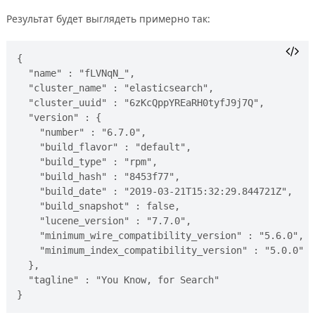
Результат будет выглядеть примерно так:
{

  "name" : "fLVNqN_",

  "cluster_name" : "elasticsearch",

  "cluster_uuid" : "6zKcQppYREaRH0tyfJ9j7Q",

  "version" : {

    "number" : "6.7.0",

    "build_flavor" : "default",

    "build_type" : "rpm",

    "build_hash" : "8453f77",

    "build_date" : "2019-03-21T15:32:29.844721Z",

    "build_snapshot" : false,

    "lucene_version" : "7.7.0",

    "minimum_wire_compatibility_version" : "5.6.0",

    "minimum_index_compatibility_version" : "5.0.0"

  },

  "tagline" : "You Know, for Search"
