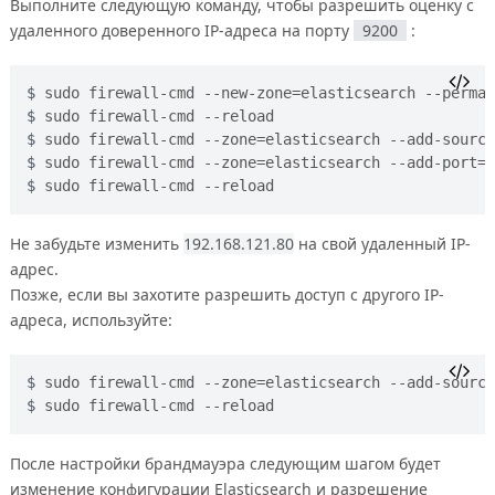
Выполните следующую команду, чтобы разрешить оценку с
удаленного доверенного IP-адреса на порту
9200
:
sudo firewall-cmd --new-zone=elasticsearch --perman
sudo firewall-cmd --reload
sudo firewall-cmd --zone=elasticsearch --add-source
sudo firewall-cmd --zone=elasticsearch --add-port=9
sudo firewall-cmd --reload
Не забудьте изменить
192.168.121.80
на свой удаленный IP-
адрес.
Позже, если вы захотите разрешить доступ с другого IP-
адреса, используйте:
sudo firewall-cmd --zone=elasticsearch --add-source
sudo firewall-cmd --reload
После настройки брандмауэра следующим шагом будет
изменение конфигурации Elasticsearch и разрешение