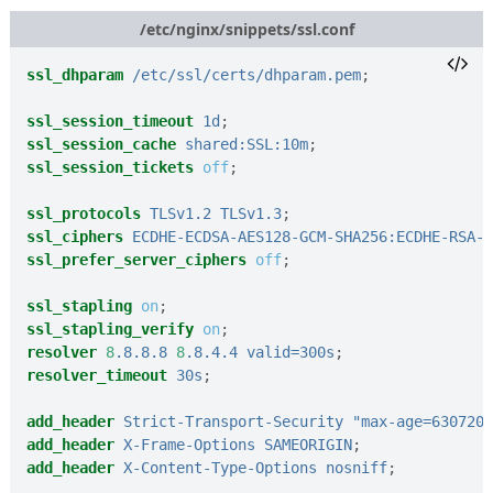
/etc/nginx/snippets/ssl.conf
ssl_dhparam
/etc/ssl/certs/dhparam.pem
;
ssl_session_timeout
1d
;
ssl_session_cache
shared:SSL:10m
;
ssl_session_tickets
off
;
ssl_protocols
TLSv1.2
TLSv1.3
;
ssl_ciphers
ECDHE-ECDSA-AES128-GCM-SHA256:ECDHE-RSA-A
ssl_prefer_server_ciphers
off
;
ssl_stapling
on
;
ssl_stapling_verify
on
;
resolver
8
.8.8.8
8
.8.4.4
valid=300s
;
resolver_timeout
30s
;
add_header
Strict-Transport-Security
"max-age=6307200
add_header
X-Frame-Options
SAMEORIGIN
;
add_header
X-Content-Type-Options
nosniff
;