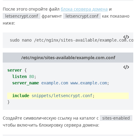
После этого откройте файл
блока сервера домена
и
letsencrypt.conf
фрагмент
letsencrypt.conf
как показано
ниже:
sudo nano /etc/nginx/sites-available/example.com.con
/etc/nginx/sites-available/example.com.conf
server
{
listen
80
;
server_name
example.com
www.example.com
;
include
snippets/letsencrypt.conf
;
}
Создайте символическую ссылку на каталог с
sites-enabled
чтобы включить блокировку сервера домена: