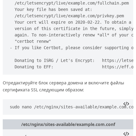
   /etc/letsencrypt/live/example.com/fullchain.pem

   Your key file has been saved at:

   /etc/letsencrypt/live/example.com/privkey.pem

   Your cert will expire on 2020-02-22. To obtain a n
   version of this certificate in the future, simply 
   again. To non-interactively renew *all* of your ce
   "certbot renew"

 - If you like Certbot, please consider supporting ou
   Donating to ISRG / Let's Encrypt:   https://letsen
Отредактируйте блок сервера домена и включите файлы
сертификата SSL следующим образом:
sudo nano /etc/nginx/sites-available/example.com.con
/etc/nginx/sites-available/example.com.conf