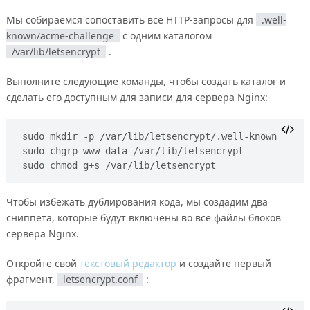
Мы собираемся сопоставить все HTTP-запросы для
.well-
known/acme-challenge
с одним каталогом
/var/lib/letsencrypt
.
Выполните следующие команды, чтобы создать каталог и
сделать его доступным для записи для сервера Nginx:
sudo mkdir -p /var/lib/letsencrypt/.well-known
sudo chgrp www-data /var/lib/letsencrypt
sudo chmod g+s /var/lib/letsencrypt
Чтобы избежать дублирования кода, мы создадим два
сниппета, которые будут включены во все файлы блоков
сервера Nginx.
Откройте свой
текстовый редактор
и создайте первый
фрагмент,
letsencrypt.conf
: