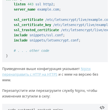
listen
443
ssl
http2
;
server_name
example.com
;
ssl_certificate
/etc/letsencrypt/live/example.com
ssl_certificate_key
/etc/letsencrypt/live/example
ssl_trusted_certificate
/etc/letsencrypt/live/exa
include
snippets/ssl.conf
;
include
snippets/letsencrypt.conf
;
}
Приведенная выше конфигурация указывает
Nginx
перенаправить с HTTP на HTTPS
и с www на версию без
www.
Перезапустите или перезагрузите службу Nginx, чтобы
изменения вступили в силу: