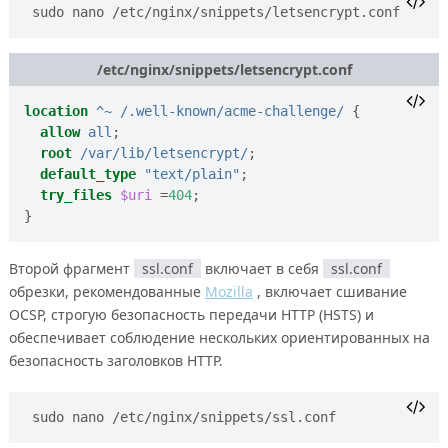
sudo nano /etc/nginx/snippets/letsencrypt.conf
/etc/nginx/snippets/letsencrypt.conf
location
^~
/.well-known/acme-challenge/
{
allow
all
;
root
/var/lib/letsencrypt/
;
default_type
"text/plain"
;
try_files
$uri
=
404
;
}
Второй фрагмент
ssl.conf
включает в себя
ssl.conf
обрезки, рекомендованные
Mozilla
, включает сшивание
OCSP, строгую безопасность передачи HTTP (HSTS) и
обеспечивает соблюдение нескольких ориентированных на
безопасность заголовков HTTP.
sudo nano /etc/nginx/snippets/ssl.conf