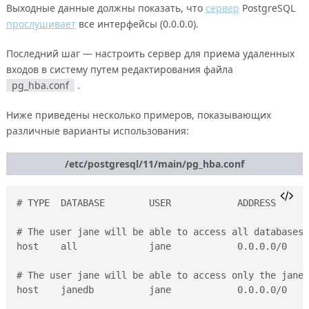
Выходные данные должны показать, что
сервер
PostgreSQL
прослушивает
все интерфейсы (0.0.0.0).
Последний шаг — настроить сервер для приема удаленных
входов в систему путем редактирования файла
pg_hba.conf
.
Ниже приведены несколько примеров, показывающих
различные варианты использования:
/etc/postgresql/11/main/pg_hba.conf
# TYPE  DATABASE        USER            ADDRESS      
# The user jane will be able to access all databases 
host    all             jane            0.0.0.0/0    
# The user jane will be able to access only the janed
host    janedb          jane            0.0.0.0/0    