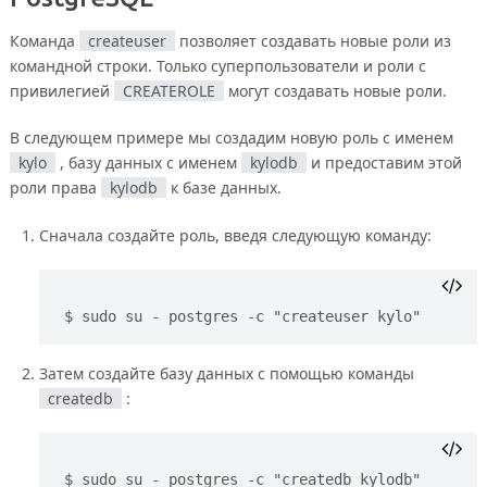
Команда
createuser
позволяет создавать новые роли из
командной строки. Только суперпользователи и роли с
привилегией
CREATEROLE
могут создавать новые роли.
В следующем примере мы создадим новую роль с именем
kylo
, базу данных с именем
kylodb
и предоставим этой
роли права
kylodb
к базе данных.
Сначала создайте роль, введя следующую команду:
sudo su - postgres -c "createuser kylo"
Затем создайте базу данных с помощью команды
createdb
:
sudo su - postgres -c "createdb kylodb"