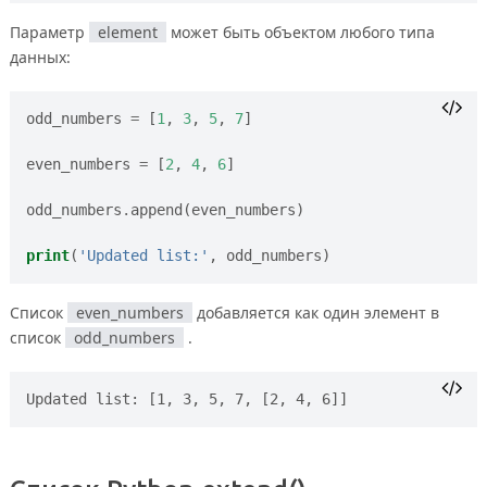
Параметр
element
может быть объектом любого типа
данных:
odd_numbers
=
[
1
,
3
,
5
,
7
]
even_numbers
=
[
2
,
4
,
6
]
odd_numbers
.
append
(
even_numbers
)
print
(
'Updated list:'
,
odd_numbers
)
Список
even_numbers
добавляется как один элемент в
список
odd_numbers
.