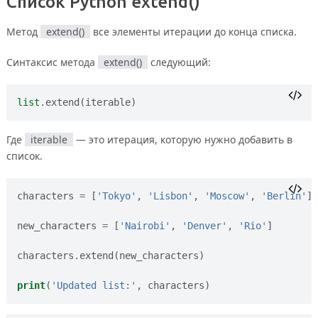
Список Python
extend()
Метод
extend()
все элементы итерации до конца списка.
Синтаксис метода
extend()
следующий:
list
.
extend
(
iterable
)
Где
iterable
— это итерация, которую нужно добавить в
список.
characters
=
[
'Tokyo'
,
'Lisbon'
,
'Moscow'
,
'Berlin'
]
new_characters
=
[
'Nairobi'
,
'Denver'
,
'Rio'
]
characters
.
extend
(
new_characters
)
print
(
'Updated list:'
,
characters
)