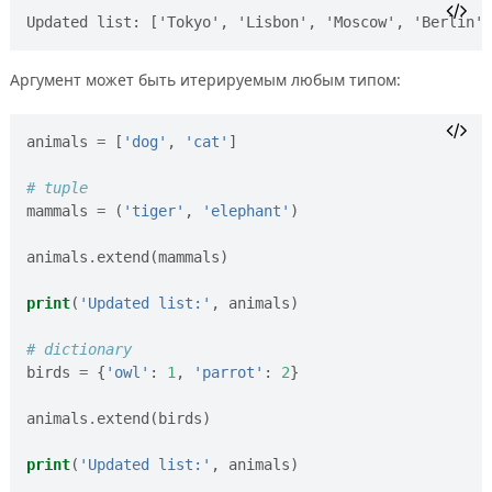
Аргумент может быть итерируемым любым типом:
animals
=
[
'dog'
,
'cat'
]
# tuple
mammals
=
(
'tiger'
,
'elephant'
)
animals
.
extend
(
mammals
)
print
(
'Updated list:'
,
animals
)
# dictionary
birds
=
{
'owl'
:
1
,
'parrot'
:
2
}
animals
.
extend
(
birds
)
print
(
'Updated list:'
,
animals
)