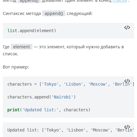
Метод
append()
добавляет один элемент в конец
списка
.
Синтаксис метода
append()
следующий:
list
.
append
(
element
)
Где
element
— это элемент, который нужно добавить в
список.
Вот пример:
characters
=
[
'Tokyo'
,
'Lisbon'
,
'Moscow'
,
'Berlin'
]
characters
.
append
(
'Nairobi'
)
print
(
'Updated list:'
,
characters
)