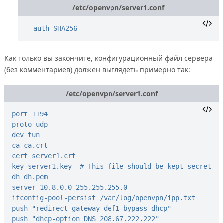
/etc/openvpn/server1.conf
auth SHA256
Как только вы закончите, конфигурационный файл сервера
(без комментариев) должен выглядеть примерно так:
/etc/openvpn/server1.conf
port 1194
proto udp
dev tun
ca ca.crt
cert server1.crt
key server1.key  # This file should be kept secret
dh dh.pem
server 10.8.0.0 255.255.255.0
ifconfig-pool-persist /var/log/openvpn/ipp.txt
push "redirect-gateway def1 bypass-dhcp"
push "dhcp-option DNS 208.67.222.222"