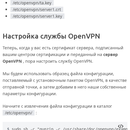
/etc/openvpn/ta.key
/etc/openvpn/server1.crt
/etc/openvpn/server1.key
Настройка службы OpenVPN
Теперь, когда у вас есть сертификат сервера, подписанный
вашим центром сертификации и переданный на
сервер
OpenVPN
, пора настроить службу OpenVPN.
Мы будем использовать образец файла конфигурации,
поставляемый с установочным пакетом OpenVPN, в качестве
отправной точки, а затем добавим в него наши собственные
параметры конфигурации.
Начните с извлечения файла конфигурации в каталог
/etc/openvpn/
:
sudo sh -c "gunzip -c /usr/share/doc/openvpn/exampl