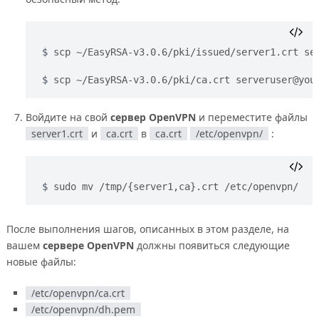
scp ~/EasyRSA-v3.0.6/pki/issued/server1.crt se
scp ~/EasyRSA-v3.0.6/pki/ca.crt serveruser@you
Войдите на свой
сервер OpenVPN
и переместите файлы
server1.crt
и
ca.crt
в
ca.crt
/etc/openvpn/
:
sudo mv /tmp/{server1,ca}.crt /etc/openvpn/
После выполнения шагов, описанных в этом разделе, на
вашем
сервере OpenVPN
должны появиться следующие
новые файлы:
/etc/openvpn/ca.crt
/etc/openvpn/dh.pem