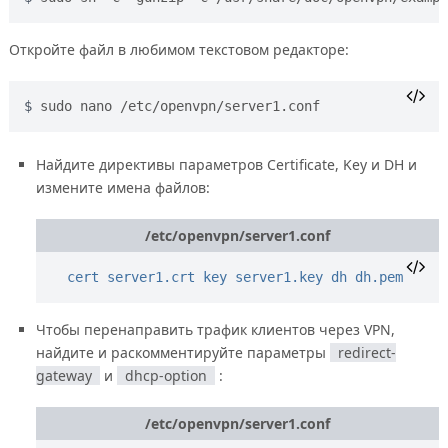
Откройте файл в любимом текстовом редакторе:
sudo nano /etc/openvpn/server1.conf
Найдите директивы параметров Certificate, Key и DH и
измените имена файлов:
/etc/openvpn/server1.conf
cert server1.crt
key server1.key
dh dh.pem
Чтобы перенаправить трафик клиентов через VPN,
найдите и раскомментируйте параметры
redirect-
gateway
и
dhcp-option
:
/etc/openvpn/server1.conf