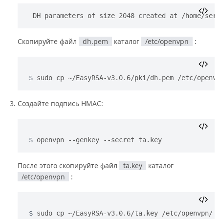
DH parameters of size 2048 created at /home/ser
Скопируйте файл
dh.pem
каталог
/etc/openvpn
:
sudo cp ~/EasyRSA-v3.0.6/pki/dh.pem /etc/openv
Создайте подпись HMAC:
openvpn --genkey --secret ta.key
После этого скопируйте файл
ta.key
каталог
/etc/openvpn
:
sudo cp ~/EasyRSA-v3.0.6/ta.key /etc/openvpn/