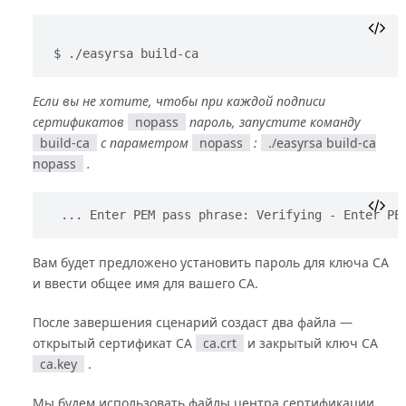
./easyrsa build-ca
Если вы не хотите, чтобы при каждой подписи
сертификатов
nopass
пароль, запустите команду
build-ca
с параметром
nopass
:
./easyrsa build-ca
nopass
.
... Enter PEM pass phrase: Verifying - Enter PE
Вам будет предложено установить пароль для ключа CA
и ввести общее имя для вашего CA.
После завершения сценарий создаст два файла —
открытый сертификат CA
ca.crt
и закрытый ключ CA
ca.key
.
Мы будем использовать файлы центра сертификации