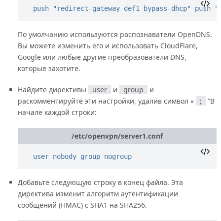
push "redirect-gateway def1 bypass-dhcp"
push "
По умолчанию используются распознаватели OpenDNS.
Вы можете изменить его и использовать CloudFlare,
Google или любые другие преобразователи DNS,
которые захотите.
Найдите директивы
user
и
group
и
раскомментируйте эти настройки, удалив символ «
;
”В
начале каждой строки:
/etc/openvpn/server1.conf
user nobody
group nogroup
Добавьте следующую строку в конец файла. Эта
директива изменит алгоритм аутентификации
сообщений (HMAC) с SHA1 на SHA256.