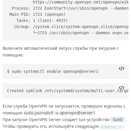
           https://community.openvpn.net/openvpn/wiki
  Process: 1722 ExecStart=/usr/sbin/openvpn --daemon 
 Main PID: 1723 (openvpn)

    Tasks: 1 (limit: 4915)

   CGroup: /system.slice/system-openvpn.slice/
openvpn
Включите автоматический запуск службы при загрузке с
помощью:
sudo systemctl enable openvpn@server1
Created symlink /etc/systemd/system/multi-user.target
Если служба OpenVPN не запускается, проверьте журналы с
помощью
sudo journalctl -u openvpn@server1
При запуске OpenVPN Server создает tun-устройство
tun0
.
Чтобы проверить это, используйте следующую
команду ip
: