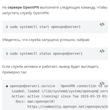
На
сервере OpenVPN
выполните следующую команду, чтобы
запустить службу OpenVPN:
sudo systemctl start openvpn@server1
Убедитесь, что служба запущена успешно, набрав:
sudo systemctl status openvpn@server1
Если служба активна и работает, вывод будет выглядеть
примерно так:
● 
openvpn@server1.service
 - OpenVPN connection to ser
   Loaded: loaded (/lib/systemd/system/
openvpn@.servi
   Active: active (running) since Tue 2019-03-19 03:4
     Docs: man:openvpn(8)

           https://community.openvpn.net/openvpn/wiki