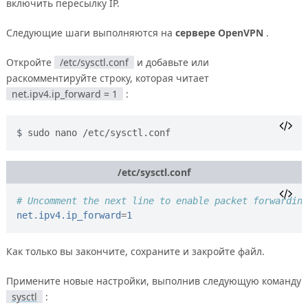
включить пересылку IP.
Следующие шаги выполняются на
сервере OpenVPN
.
Откройте
/etc/sysctl.conf
и добавьте или
раскомментируйте строку, которая читает
net.ipv4.ip_forward = 1
:
sudo nano /etc/sysctl.conf
/etc/sysctl.conf
# Uncomment the next line to enable packet forwarding
net.ipv4.ip_forward
=
1
Как только вы закончите, сохраните и закройте файл.
Примените новые настройки, выполнив следующую команду
sysctl
: