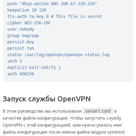
push "dhcp-option DNS 208.67.220.220"
keepalive 10 120
tls-auth ta.key 0 # This file is secret
cipher AES-256-CBC
user nobody
group nogroup
persist-key
persist-tun
status /var/log/openvpn/openvpn-status.log
verb 3
explicit-exit-notify 1
auth SHA256
Запуск службы OpenVPN
В этом руководстве мы использовали
server1.conf
в
качестве файла конфигурации. Чтобы запустить службу
OpenVPN с этой конфигурацией, нам нужно указать имя
файла конфигурации после имени файла модуля systemd: