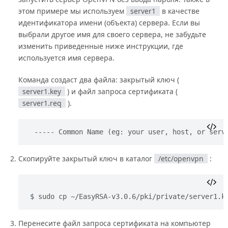
этом примере мы используем
server1
в качестве
идентификатора имени (объекта) сервера. Если вы
выбрали другое имя для своего сервера, не забудьте
изменить приведенные ниже инструкции, где
используется имя сервера.
Команда создаст два файла: закрытый ключ (
server1.key
) и файл запроса сертификата (
server1.req
).
----- Common Name (eg: your user, host, or serv
Скопируйте закрытый ключ в каталог
/etc/openvpn
:
sudo cp ~/EasyRSA-v3.0.6/pki/private/server1.k
Перенесите файл запроса сертификата на компьютер