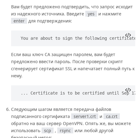
Вам будет предложено подтвердить, что запрос исходит
из надежного источника. Введите
yes
и нажмите
enter
для подтверждения:
You are about to sign the following certificate
Если ваш ключ CA защищен паролем, вам будет
предложено ввести пароль. После проверки скрипт
сгенерирует сертификат SSL и напечатает полный путь к
нему.
... Certificate is to be certified until Sep 17
Следующим шагом является передача файлов
подписанного сертификата
server1.crt
и
ca.crt
обратно на ваш сервер OpenVPN. Опять же, вы можете
использовать
scp
,
rsync
или любой другой
безопасный метод: