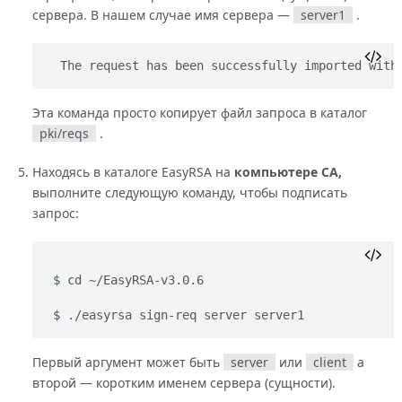
сервера. В нашем случае имя сервера —
server1
.
The request has been successfully imported with
Эта команда просто копирует файл запроса в каталог
pki/reqs
.
Находясь в каталоге EasyRSA на
компьютере CA,
выполните следующую команду, чтобы подписать
запрос:
cd ~/EasyRSA-v3.0.6
./easyrsa sign-req server server1
Первый аргумент может быть
server
или
client
а
второй — коротким именем сервера (сущности).