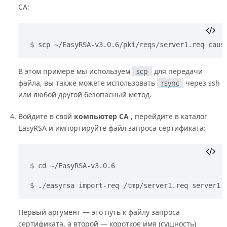
CA:
scp ~/EasyRSA-v3.0.6/pki/reqs/server1.req caus
В этом примере мы используем
scp
для передачи
файла, вы также можете использовать
rsync
через ssh
или любой другой безопасный метод.
Войдите в свой
компьютер CA
, перейдите в каталог
EasyRSA и импортируйте файл запроса сертификата:
cd ~/EasyRSA-v3.0.6
./easyrsa import-req /tmp/server1.req server1
Первый аргумент — это путь к файлу запроса
сертификата, а второй — короткое имя (сущность)