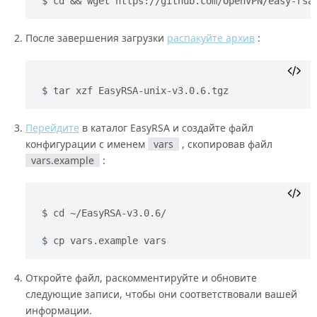
cd && wget https://github.com/OpenVPN/easy-rsa
После завершения загрузки
распакуйте архив
:
tar xzf EasyRSA-unix-v3.0.6.tgz
Перейдите
в каталог EasyRSA и создайте файл
конфигурации с именем
vars
, скопировав файл
vars.example
:
cd ~/EasyRSA-v3.0.6/
cp vars.example vars
Откройте файл, раскомментируйте и обновите
следующие записи, чтобы они соответствовали вашей
информации.