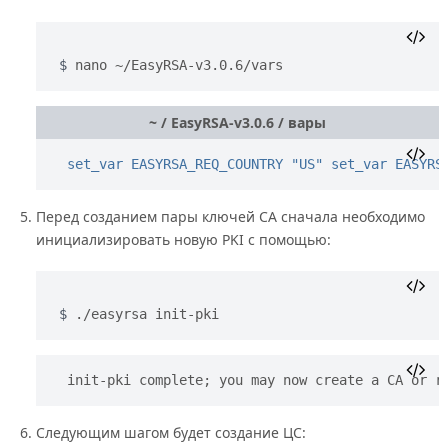
nano ~/EasyRSA-v3.0.6/vars
~ / EasyRSA-v3.0.6 / вары
set_var EASYRSA_REQ_COUNTRY "US"
set_var EASYRS
Перед созданием пары ключей CA сначала необходимо
инициализировать новую PKI с помощью:
./easyrsa init-pki
init-pki complete; you may now create a CA or r
Следующим шагом будет создание ЦС: