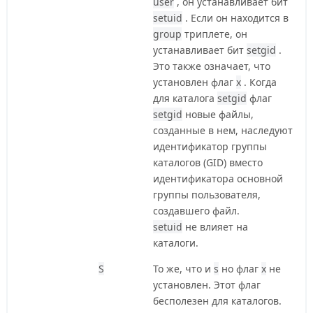
user
, он устанавливает бит
setuid
. Если он находится в
group
триплете, он
устанавливает бит
setgid
.
Это также означает, что
установлен флаг
x
. Когда
для каталога
setgid
флаг
setgid
новые файлы,
созданные в нем, наследуют
идентификатор группы
каталогов (GID) вместо
идентификатора основной
группы пользователя,
создавшего файл.
setuid
не влияет на
каталоги.
S
То же, что и
s
но флаг
x
не
установлен. Этот флаг
бесполезен для каталогов.