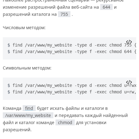
изменение разрешений файла веб-сайта на
644
и
разрешений каталога на
755
.
Числовым методом:
find /var/www/my_website -type d -exec chmod 755 {}
find /var/www/my_website -type f -exec chmod 644 {}
Символьным методом:
find /var/www/my_website -type d -exec chmod u=rwx,
find /var/www/my_website -type f -exec chmod u=rw,g
Команда
find
будет искать файлы и каталоги в
/var/www/my_website
и передавать каждый найденный
файл и каталог команде
chmod
для установки
разрешений.