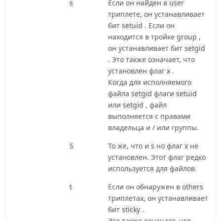
s
Если он найден в
user
триплете, он устанавливает
бит
setuid
. Если он
находится в тройке
group
,
он устанавливает бит
setgid
. Это также означает, что
установлен флаг
x
.
Когда для исполняемого
файла
setgid
флаги
setuid
или
setgid
, файл
выполняется с правами
владельца и / или группы.
S
То же, что и
s
но флаг
x
не
установлен. Этот флаг редко
используется для файлов.
t
Если он обнаружен в
others
триплетах, он устанавливает
бит
sticky
.
Это также означает, что