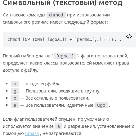
Символьный (текстовый) метод
Синтаксис команды
chmod
при использовании
символьного режима имеет следующий формат:
chmod 
[
OPTIONS
]
[
ugoa…
][
-+
=]
perms…
[
,…
]
Первый набор флагов (
[ugoa…]
), флаги пользователей,
определяет, какие классы пользователей изменяют права
доступа к файлу.
u
— владелец файла.
g
— Пользователи, входящие в группу.
o
— Все остальные пользователи.
a
— Все пользователи, идентичные
ugo
.
Если флаг пользователей опущен, по умолчанию
используется значение
a
и разрешения, установленные с
помощью
umask
, не затрагиваются.