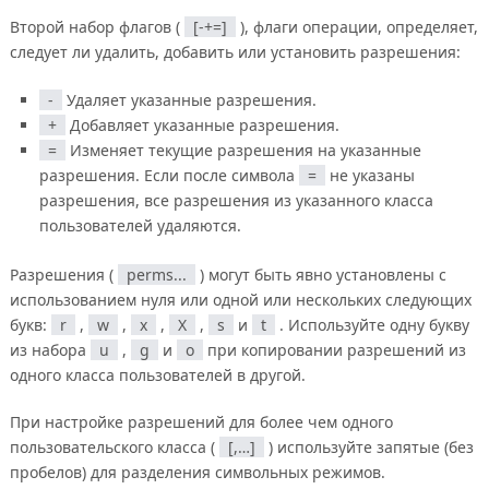
Второй набор флагов (
[-+=]
), флаги операции, определяет,
следует ли удалить, добавить или установить разрешения:
-
Удаляет указанные разрешения.
+
Добавляет указанные разрешения.
=
Изменяет текущие разрешения на указанные
разрешения. Если после символа
=
не указаны
разрешения, все разрешения из указанного класса
пользователей удаляются.
Разрешения (
perms...
) могут быть явно установлены с
использованием нуля или одной или нескольких следующих
букв:
r
,
w
,
x
,
X
,
s
и
t
. Используйте одну букву
из набора
u
,
g
и
o
при копировании разрешений из
одного класса пользователей в другой.
При настройке разрешений для более чем одного
пользовательского класса (
[,…]
) используйте запятые (без
пробелов) для разделения символьных режимов.