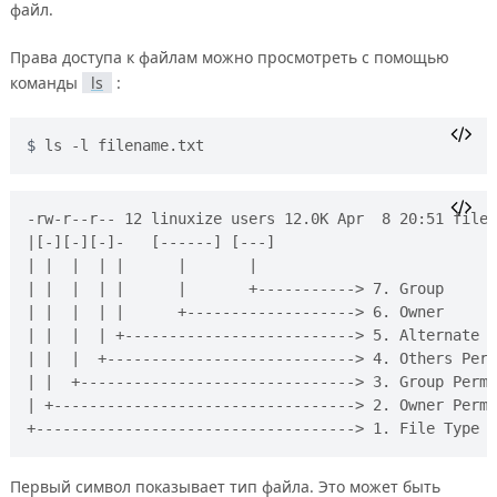
файл.
Права доступа к файлам можно просмотреть с помощью
команды
ls
:
ls -l filename.txt
-rw-r--r-- 12 linuxize users 12.0K Apr  8 20:51 filen
|[-][-][-]-   [------] [---]

| |  |  | |      |       |

| |  |  | |      |       +-----------> 7. Group

| |  |  | |      +-------------------> 6. Owner

| |  |  | +--------------------------> 5. Alternate A
| |  |  +----------------------------> 4. Others Perm
| |  +-------------------------------> 3. Group Permi
| +----------------------------------> 2. Owner Permi
Первый символ показывает тип файла. Это может быть