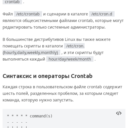
crontab
.
Файл
/etc/crontab
и сценарии в каталоге
/etc/cron.d
являются общесистемными файлами crontab, которые могут
редактировать только системные администраторы.
В большинстве дистрибутивов Linux вы также можете
помещать скрипты в каталоги
/etc/cron.
{hourly,daily,weekly,monthly}
, и эти скрипты будут
выполняться каждый
hour/day/week/month
.
Синтаксис и операторы Crontab
Каждая строка в пользовательском файле crontab содержит
шесть полей, разделенных пробелом, за которым следует
команда, которую нужно запустить.
* * * * * command(s)

- - - - -

| | | | |
