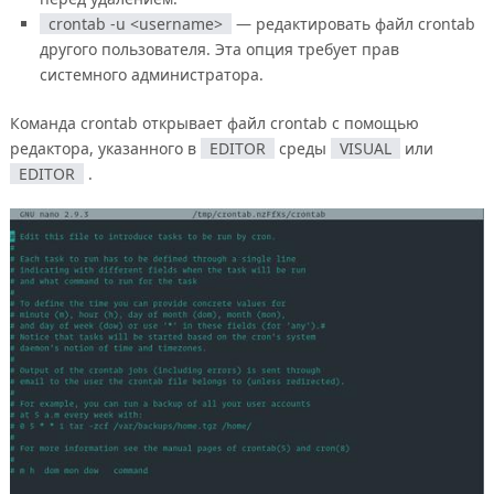
crontab -u <username>
— редактировать файл crontab
другого пользователя. Эта опция требует прав
системного администратора.
Команда crontab открывает файл crontab с помощью
редактора, указанного в
EDITOR
среды
VISUAL
или
EDITOR
.