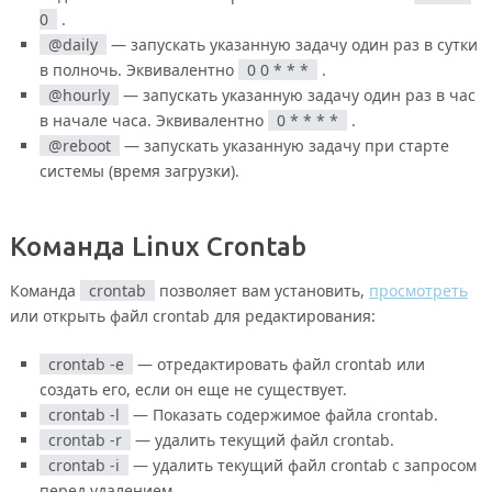
0
.
@daily
— запускать указанную задачу один раз в сутки
в полночь. Эквивалентно
0 0 * * *
.
@hourly
— запускать указанную задачу один раз в час
в начале часа. Эквивалентно
0 * * * *
.
@reboot
— запускать указанную задачу при старте
системы (время загрузки).
Команда Linux Crontab
Команда
crontab
позволяет вам установить,
просмотреть
или открыть файл crontab для редактирования:
crontab -e
— отредактировать файл crontab или
создать его, если он еще не существует.
crontab -l
— Показать содержимое файла crontab.
crontab -r
— удалить текущий файл crontab.
crontab -i
— удалить текущий файл crontab с запросом
перед удалением.