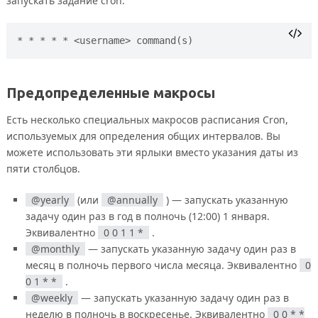
запускать задание cron.
Предопределенные макросы
Есть несколько специальных макросов расписания Cron,
используемых для определения общих интервалов. Вы
можете использовать эти ярлыки вместо указания даты из
пяти столбцов.
@yearly
(или
@annually
) — запускать указанную
задачу один раз в год в полночь (12:00) 1 января.
Эквивалентно
0 0 1 1 *
.
@monthly
— запускать указанную задачу один раз в
месяц в полночь первого числа месяца. Эквивалентно
0
0 1 * *
.
@weekly
— запускать указанную задачу один раз в
неделю в полночь в воскресенье. Эквивалентно
0 0 * *