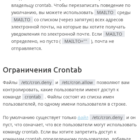
владельцу crontab. Чтобы перезаписать поведение по
умолчанию, вы можете использовать
MAILTO
среды
MAILTO
со списком (через запятую) всех адресов
электронной почты, на которые вы хотите получать
уведомления по электронной почте. Если
MAILTO
определено, но пусто (
MAILTO=""
), почта не
отправляется.
Ограничения Crontab
Файлы
/etc/cron.deny
и
/etc/cron.allow
позволяют вам
контролировать, какие пользователи имеют доступ к
команде
crontab
. Файлы состоят из списка имен
пользователей, по одному имени пользователя в строке.
По умолчанию существует только
файл
/etc/cron.deny
и он
пуст, что означает, что все пользователи могут использовать
команду crontab. Если вы хотите запретить доступ к
командам crontab определенному пользователю, добавьте