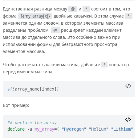
Единственная разница между
@
и
*
состоит в том, что
форма
${my_array[x]}
двойные кавычки. В этом случае
*
заменяется одним словом, в котором элементы массива
разделены пробелом.
@
расширяет каждый элемент
массива до отдельного слова. Это особенно важно при
использовании формы для безграмотного просмотра
элементов массива.
Чтобы распечатать ключи массива, добавьте
!
оператор
перед именем массива:
${
!array_name[index]
}
Вот пример:
## declare the array
declare
 -a 
my_array
=(
"Hydrogen"
"Helium"
"Lithium"
"