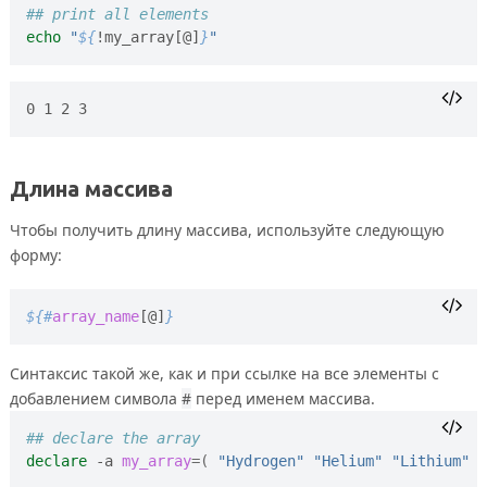
## print all elements
echo
"
${
!my_array[@]
}
"
Длина массива
Чтобы получить длину массива, используйте следующую
форму:
${#
array_name
[@]
}
Синтаксис такой же, как и при ссылке на все элементы с
добавлением символа
#
перед именем массива.
## declare the array
declare
 -a 
my_array
=(
"Hydrogen"
"Helium"
"Lithium"
"