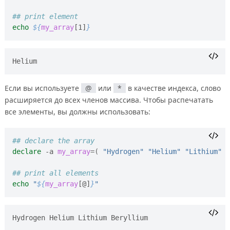
## print element
echo
${
my_array
[1]
}
Если вы используете
@
или
*
в качестве индекса, слово
расширяется до всех членов массива. Чтобы распечатать
все элементы, вы должны использовать:
## declare the array
declare
 -a 
my_array
=(
"Hydrogen"
"Helium"
"Lithium"
"
## print all elements
echo
"
${
my_array
[@]
}
"