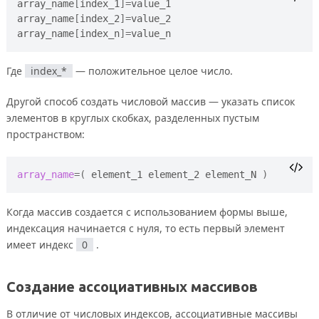
array_name
[
index_1
]=
value_1

array_name
[
index_2
]=
value_2

array_name
[
index_n
]=
Где
index_*
— положительное целое число.
Другой способ создать числовой массив — указать список
элементов в круглых скобках, разделенных пустым
пространством:
array_name
=(
 element_1 element_2 element_N 
)
Когда массив создается с использованием формы выше,
индексация начинается с нуля, то есть первый элемент
имеет индекс
0
.
Создание ассоциативных массивов
В отличие от числовых индексов, ассоциативные массивы