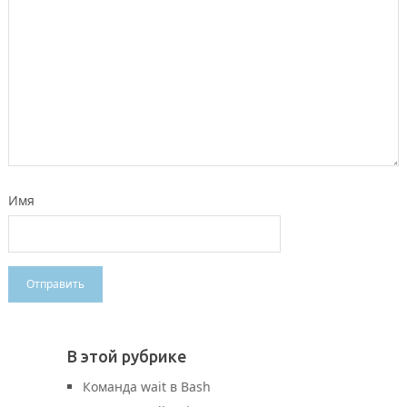
Имя
В этой рубрике
Команда wait в Bash