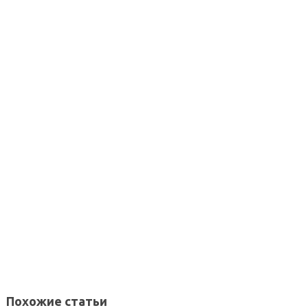
Похожие статьи