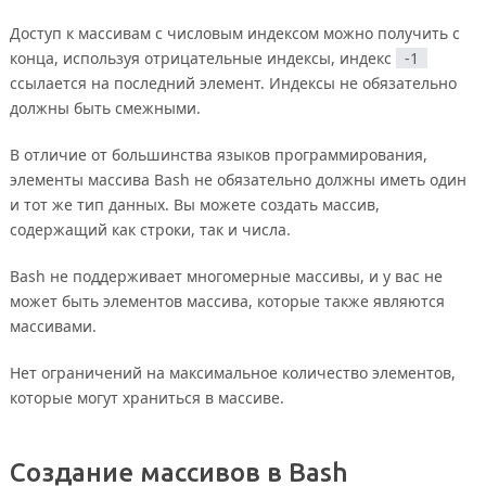
Доступ к массивам с числовым индексом можно получить с
конца, используя отрицательные индексы, индекс
-1
ссылается на последний элемент. Индексы не обязательно
должны быть смежными.
В отличие от большинства языков программирования,
элементы массива Bash не обязательно должны иметь один
и тот же тип данных. Вы можете создать массив,
содержащий как строки, так и числа.
Bash не поддерживает многомерные массивы, и у вас не
может быть элементов массива, которые также являются
массивами.
Нет ограничений на максимальное количество элементов,
которые могут храниться в массиве.
Создание массивов в Bash