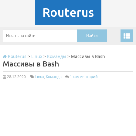
Routerus
Routerus
>
Linux
>
Команды
>
Массивы в Bash
Массивы в Bash
28.12.2020
Linux
,
Команды
1 комментарий