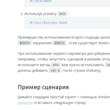
#!/bin/bash
Используя утилиту
env
:
#!/usr/bin/env bash
Преимущество использования второго подхода заклю
$PATH
окружения
$PATH
. Если существует более 
При использовании первого параметра для добавлен
Например, чтобы запустить сценарий в режиме отла
используете метод
env
вам нужно использовать
s
должны добавить
set -x
после строки shebang.
Пример сценария
Давайте создадим простой скрипт с помощью shebang
редактор
и вставьте следующую строку: