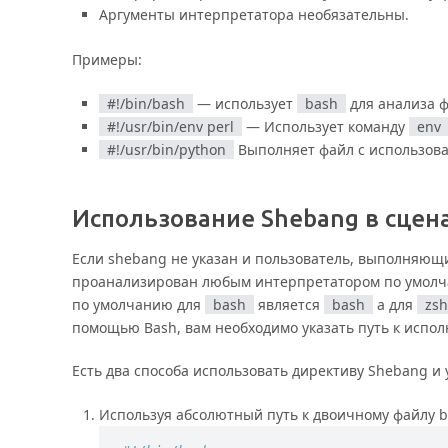
Аргументы интерпретатора необязательны.
Примеры:
#!/bin/bash
— использует
bash
для анализа ф
#!/usr/bin/env perl
— Использует команду
env
#!/usr/bin/python
Выполняет файл с использов
Использование Shebang в сцен
Если shebang не указан и пользователь, выполняющи
проанализирован любым интерпретатором по умолча
по умолчанию для
bash
является
bash
а для
zsh
помощью Bash, вам необходимо указать путь к испо
Есть два способа использовать директиву Shebang и
Используя абсолютный путь к двоичному файлу b