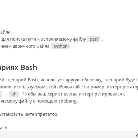
айла.
для поиска пути к исполняемому файлу
perl
.
анием двоичного файла
python
.
ариях Bash
й сценарий Bash, использует другую оболочку, сценарий будет
нию, используемым этой оболочкой. Например, интерпретато
—
sh
. Чтобы ваш скрипт всегда интерпретировался с
лняемому файлу с помощью shebang.
 установить интерпретатор.
ash: