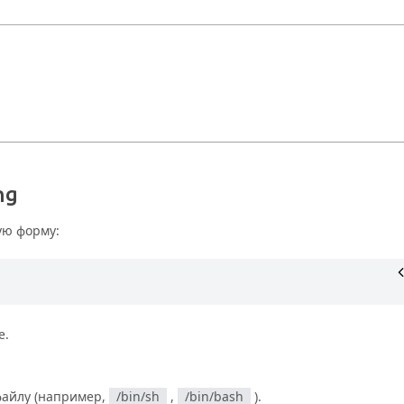
ng
ую форму:
е.
файлу (например,
/bin/sh
,
/bin/bash
).