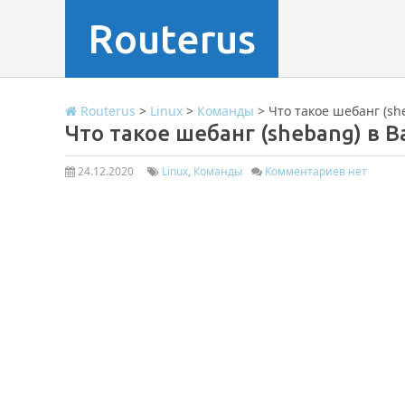
Routerus
Routerus
>
Linux
>
Команды
>
Что такое шебанг (sh
Что такое шебанг (shebang) в B
24.12.2020
Linux
,
Команды
Комментариев нет