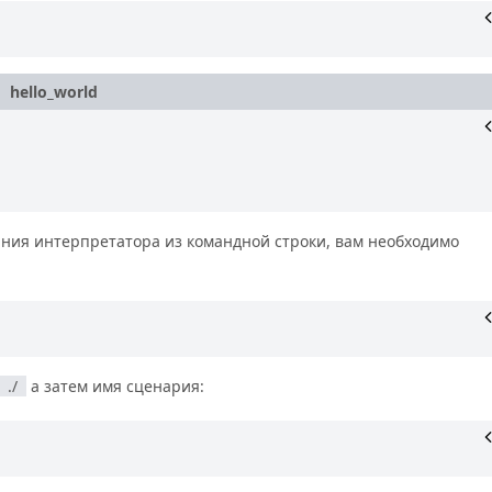
hello_world
ания интерпретатора из командной строки, вам необходимо
./
а затем имя сценария: