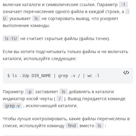
включая каталоги и символические ссылки. Параметр
-1
означает перечисление одного файла в каждой строке, а
-
U
указывает
ls
не сортировать вывод, что ускоряет
выполнение команды.
ls -1U
не считает скрытые файлы (файлы точек).
Если вы хотите подсчитывать только файлы и не включать
каталоги, используйте следующее:
ls -1Up DIR_NAME | grep -v / | wc -l
Параметр
-p
заставляет
ls
добавлять в каталоги
индикатор косой черты (
/
). Вывод передается команде
grep -v
, исключающей каталоги.
Чтобы лучше контролировать, какие файлы перечислены в
списке, используйте команду
find
вместо
ls
: