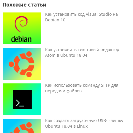
Похожие статьи
Как установить код Visual Studio на
Debian 10
Как установить текстовый редактор
Atom в Ubuntu 18.04
Как использовать команду SFTP для
передачи файлов
Как создать загрузочную USB-флешку
Ubuntu 18.04 в Linux