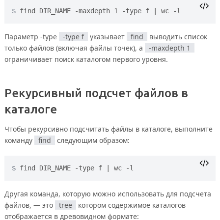
find DIR_NAME -maxdepth 1 -type f | wc -l
Параметр -type
-type f
указывает
find
выводить список
только файлов (включая файлы точек), а
-maxdepth 1
ограничивает поиск каталогом первого уровня.
Рекурсивный подсчет файлов в
каталоге
Чтобы рекурсивно подсчитать файлы в каталоге, выполните
команду
find
следующим образом:
find DIR_NAME -type f | wc -l
Другая команда, которую можно использовать для подсчета
файлов, — это
tree
котором содержимое каталогов
отображается в древовидном формате: