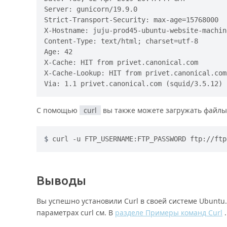
Server: gunicorn/19.9.0

Strict-Transport-Security: max-age=15768000

X-Hostname: juju-prod45-ubuntu-website-machine
Content-Type: text/html; charset=utf-8

Age: 42

X-Cache: HIT from privet.canonical.com

X-Cache-Lookup: HIT from privet.canonical.com:
С помощью
curl
вы также можете загружать файлы
curl -u FTP_USERNAME:FTP_PASSWORD ftp://ftp
Выводы
Вы успешно установили Curl в своей системе Ubuntu
параметрах curl см. В
разделе Примеры команд Curl
.