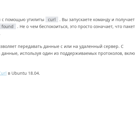
ся с помощью утилиты
curl
. Вы запускаете команду и получает
 found
. Не о чем беспокоиться, это просто означает, что пакет
.
озволяет передавать данные с или на удаленный сервер. С
 данные, используя один из поддерживаемых протоколов, вкл
Curl
в Ubuntu 18.04.