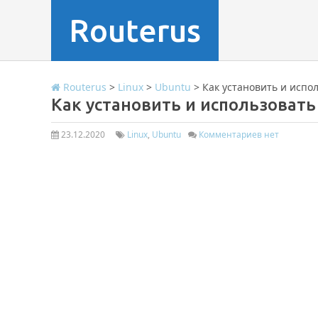
Routerus
Routerus
>
Linux
>
Ubuntu
>
Как установить и испол
Как установить и использовать 
23.12.2020
Linux
,
Ubuntu
Комментариев нет