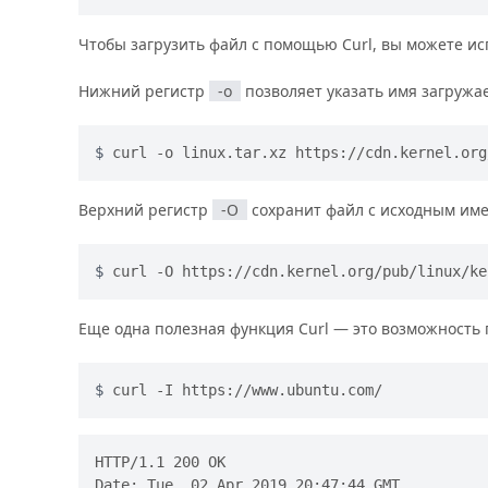
Чтобы загрузить файл с помощью Curl, вы можете и
Нижний регистр
-o
позволяет указать имя загружа
curl -o linux.tar.xz https://cdn.kernel.org
Верхний регистр
-O
сохранит файл с исходным им
curl -O https://cdn.kernel.org/pub/linux/ke
Еще одна полезная функция Curl — это возможность п
curl -I https://www.ubuntu.com/
HTTP/1.1 200 OK

Date: Tue, 02 Apr 2019 20:47:44 GMT
