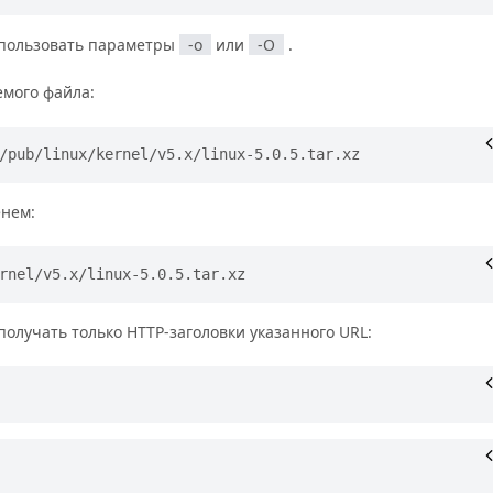
спользовать параметры
-o
или
-O
.
емого файла:
/pub/linux/kernel/v5.x/linux-5.0.5.tar.xz
енем:
rnel/v5.x/linux-5.0.5.tar.xz
олучать только HTTP-заголовки указанного URL: