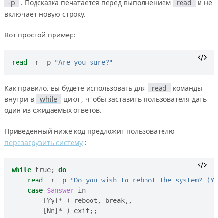
-p
. Подсказка печатается перед выполнением
read
и не
включает новую строку.
Вот простой пример:
read
 -r -p 
"Are you sure?"
Как правило, вы будете использовать для
read
команды
внутри в
while
цикл , чтобы заставить пользователя дать
один из ожидаемых ответов.
Приведенный ниже код предложит пользователю
перезагрузить систему
:
while
 true
;
do
read
 -r -p 
"Do you wish to reboot the system? (Y/
case
$answer
 in

[
Yy
]
* 
)
 reboot
;
 break
;;
[
Nn
]
* 
)
 exit
;;