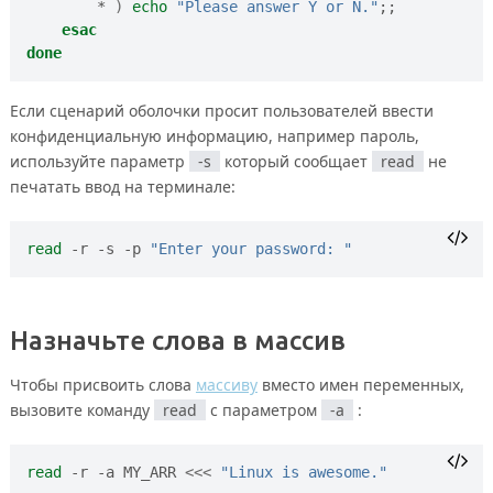
        * 
)
echo
"Please answer Y or N."
;;
esac
done
Если сценарий оболочки просит пользователей ввести
конфиденциальную информацию, например пароль,
используйте параметр
-s
который сообщает
read
не
печатать ввод на терминале:
read
 -r -s -p 
"Enter your password: "
Назначьте слова в массив
Чтобы присвоить слова
массиву
вместо имен переменных,
вызовите команду
read
с параметром
-a
:
read
 -r -a MY_ARR 
<<<
"Linux is awesome."