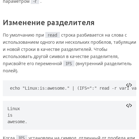
параметром
-r
.
Изменение разделителя
По умолчанию при
read
строка разбивается на слова с
использованием одного или нескольких пробелов, табуляции
и новой строки в качестве разделителей. Чтобы
использовать другой символ в качестве разделителя,
присвойте его переменной
IFS
(внутренний разделитель
полей).
echo "Linux:is:awesome." | (IFS=":" read -r var1 var
Linux 

is 

Когда
IFS
установлен на символ, отличный от пробела или