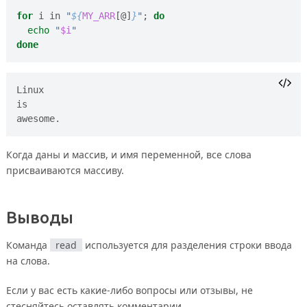
for
 i in 
"
${
MY_ARR
[@]
}
"
;
do
echo
"
$i
"
done
Linux 

is 

Когда даны и массив, и имя переменной, все слова
присваиваются массиву.
Выводы
Команда
read
используется для разделения строки ввода
на слова.
Если у вас есть какие-либо вопросы или отзывы, не
стесняйтесь оставлять комментарии.