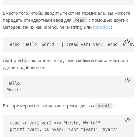
Вместо того, чтобы вводить текст на терминале, вы можете
передать стандартный ввод для
read
с помощью других
методов, таких как piping, here-string или
heredoc
:
echo "Hello, World!" | (read var1 var2; echo -e "$va
read
и
echo
заключены в круглые скобки и выполняются в
одной подоболочке.
Hello,

Вот пример использования строки здесь и
printf
:
read -r var1 var2 <<< "Hello, World!"
printf "var1: %s nvar2: %sn" "$var1" "$var2"