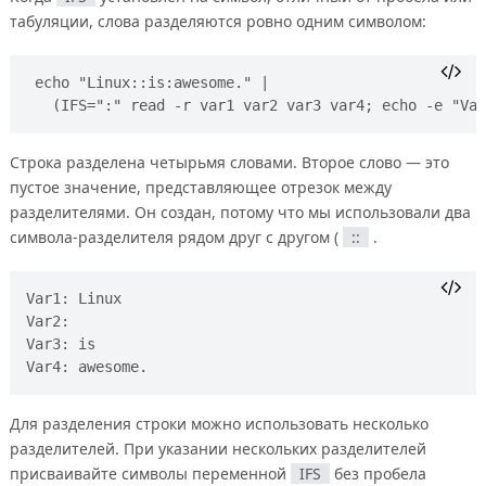
табуляции, слова разделяются ровно одним символом:
echo "Linux::is:awesome." | 
  (IFS=":" read -r var1 var2 var3 var4; echo -e "Var
Строка разделена четырьмя словами. Второе слово — это
пустое значение, представляющее отрезок между
разделителями. Он создан, потому что мы использовали два
символа-разделителя рядом друг с другом (
::
.
Var1: Linux 

Var2:  

Var3: is 

Для разделения строки можно использовать несколько
разделителей. При указании нескольких разделителей
присваивайте символы переменной
IFS
без пробела