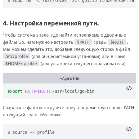
sudo tar -C /usr/local -xzf go1.13.linux-amd64.tar.
4. Настройка переменной пути.
Чтобы система знала, где найти исполняемые двоичные
файлы Go, нам нужно настроить
$PATH
среды
$PATH
.
Мы можем сделать это, добавив следующую строку в файл
/etc/profile
(для общесистемной установки) или в файл
$HOME/.profile
(для установки текущего пользователя):
~/.profile
export
PATH
=
$PATH
Сохраните файл и загрузите новую переменную среды PATH
в текущий сеанс оболочки:
source ~/.profile