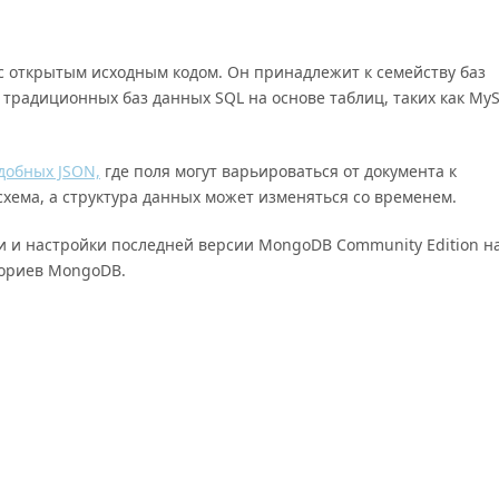
с открытым исходным кодом. Он принадлежит к семейству баз
 традиционных баз данных SQL на основе таблиц, таких как My
добных JSON,
где поля могут варьироваться от документа к
 схема, а структура данных может изменяться со временем.
и и настройки последней версии MongoDB Community Edition н
ториев MongoDB.