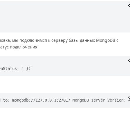
новка, мы подключимся к серверу базы данных MongoDB с
атус подключения:
onStatus: 1 })'
g to: mongodb://127.0.0.1:27017 MongoDB server version: 