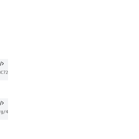
8C72E52529D4
rg/4.0 multiverse'