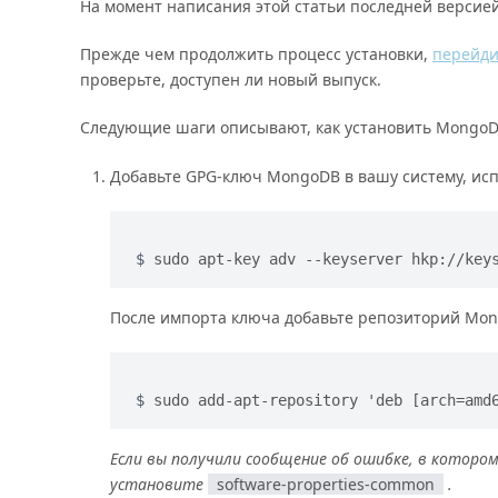
На момент написания этой статьи последней версие
Прежде чем продолжить процесс установки,
перейди
проверьте, доступен ли новый выпуск.
Следующие шаги описывают, как установить MongoD
Добавьте GPG-ключ MongoDB в вашу систему, ис
sudo apt-key adv --keyserver hkp://key
После импорта ключа добавьте репозиторий Mo
sudo add-apt-repository 'deb [arch=amd
Если вы получили сообщение об ошибке, в которо
установите
software-properties-common
.