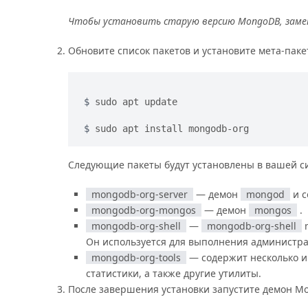
Чтобы установить старую версию MongoDB, зам
Обновите список пакетов и установите мета-пак
sudo apt update
sudo apt install mongodb-org
Следующие пакеты будут установлены в вашей си
mongodb-org-server
— демон
mongod
и с
mongodb-org-mongos
— демон
mongos
.
mongodb-org-shell
—
mongodb-org-shell
m
Он используется для выполнения администра
mongodb-org-tools
— содержит несколько и
статистики, а также другие утилиты.
После завершения установки запустите демон Mo