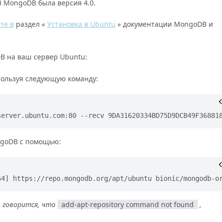
й MongoDB была версия 4.0.
те в
раздел «
Установка в Ubuntu
» документации MongoDB и
B на ваш сервер Ubuntu:
пользуя следующую команду:
server.ubuntu.com:80 --recv 9DA31620334BD75D9DCB49F36881
ngoDB с помощью:
64] https://repo.mongodb.org/apt/ubuntu bionic/mongodb-o
м говорится, что
add-apt-repository command not found
,