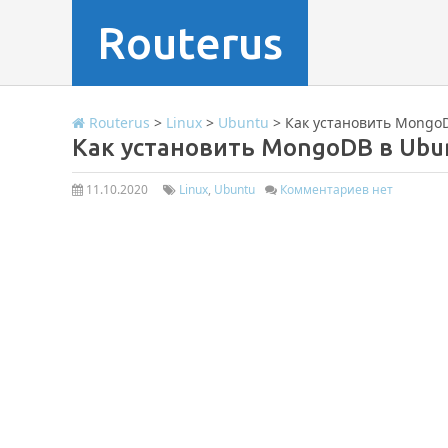
Routerus
Routerus
>
Linux
>
Ubuntu
>
Как установить MongoD
Как установить MongoDB в Ubun
11.10.2020
Linux
,
Ubuntu
Комментариев нет