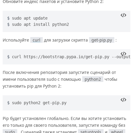
Обновите индекс пакетов и установите Python 2:
sudo apt update 
sudo apt install python2
Используйте
curl
для загрузки скрипта
get-pip.py
:
curl https://bootstrap.pypa.io/get-pip.py --output 
После включения репозитория запустите сценарий от
имени пользователя sudo с помощью
python2
чтобы
установить pip для Python 2:
sudo python2 get-pip.py
Pip будет установлен глобально. Если вы хотите установить
его только для своего пользователя, запустите команду без
sudo
. Сценарий также установит
setuptools
и
wheel
,