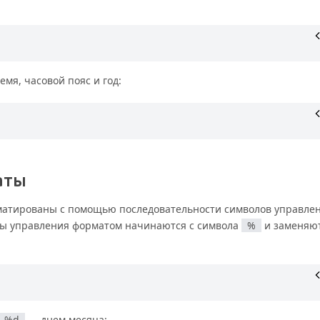
емя, часовой пояс и год:
аты
матированы с помощью последовательности символов управле
ты управления форматом начинаются с символа
%
и заменяю
%d
— днем месяца: