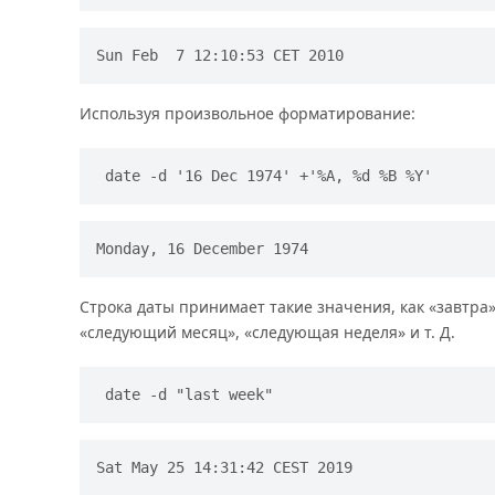
Используя произвольное форматирование:
date -d '16 Dec 1974' +'%A, %d %B %Y'
Строка даты принимает такие значения, как «завтра
«следующий месяц», «следующая неделя» и т. Д.
date -d "last week"