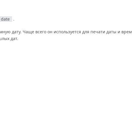
date
.
мную дату. Чаще всего он используется для печати даты и вре
лых дат.