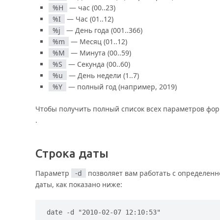
%H
— час (00..23)
%I
— Час (01..12)
%j
— День года (001..366)
%m
— Месяц (01..12)
%M
— Минута (00..59)
%S
— Секунда (00..60)
%u
— День недели (1..7)
%Y
— полный год (например, 2019)
Чтобы получить полный список всех параметров фор
.
Строка даты
Параметр
-d
позволяет вам работать с определенно
даты, как показано ниже:
date -d "2010-02-07 12:10:53"