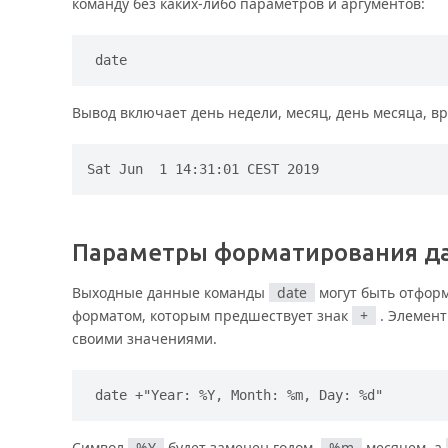
команду без каких-либо параметров и аргументов:
date
Вывод включает день недели, месяц, день месяца, вр
Параметры форматирования д
Выходные данные команды
date
могут быть отфор
форматом, которым предшествует знак
+
. Элемен
своими значениями.
date +"Year: %Y, Month: %m, Day: %d"
Символ
%Y
будет заменен годом,
%m
месяцем, а