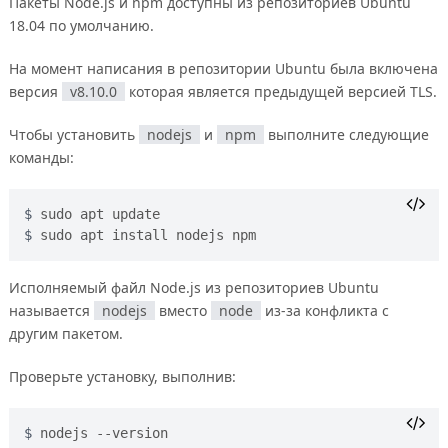
Пакеты Node.js и npm доступны из репозиториев Ubuntu
18.04 по умолчанию.
На момент написания в репозитории Ubuntu была включена
версия
v8.10.0
которая является предыдущей версией TLS.
Чтобы установить
nodejs
и
npm
выполните следующие
команды:
sudo apt update
sudo apt install nodejs npm
Исполняемый файл Node.js из репозиториев Ubuntu
называется
nodejs
вместо
node
из-за конфликта с
другим пакетом.
Проверьте установку, выполнив:
nodejs --version