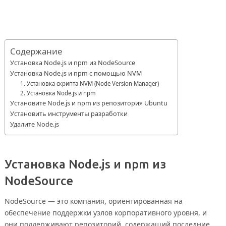
Содержание
Установка Node.js и npm из NodeSource
Установка Node.js и npm с помощью NVM
1. Установка скрипта NVM (Node Version Manager)
2. Установка Node.js и npm
Установите Node.js и npm из репозитория Ubuntu
Установить инструменты разработки
Удалите Node.js
Установка Node.js и npm из
NodeSource
NodeSource — это компания, ориентированная на
обеспечение поддержки узлов корпоративного уровня, и
они поддерживают репозиторий, содержащий последние