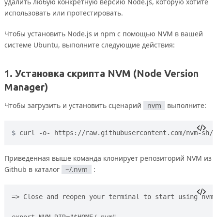
удалить любую конкретную версию Node.js, которую хотите
использовать или протестировать.
Чтобы установить Node.js и npm с помощью NVM в вашей
системе Ubuntu, выполните следующие действия:
1. Установка скрипта NVM (Node Version
Manager)
Чтобы загрузить и установить сценарий
nvm
выполните:
curl -o- https://raw.githubusercontent.com/nvm-sh/n
Приведенная выше команда клонирует репозиторий NVM из
Github в каталог
~/.nvm
:
=> Close and reopen your terminal to start using nvm 
export NVM_DIR="$HOME/.nvm"
