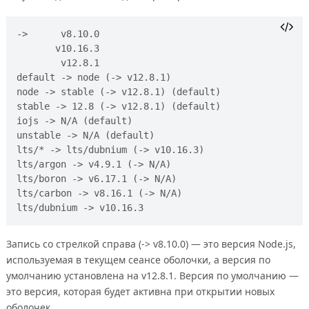
->      v8.10.0

       v10.16.3

        v12.8.1

default -> node (-> v12.8.1)

node -> stable (-> v12.8.1) (default)

stable -> 12.8 (-> v12.8.1) (default)

iojs -> N/A (default)

unstable -> N/A (default)

lts/* -> lts/dubnium (-> v10.16.3)

lts/argon -> v4.9.1 (-> N/A)

lts/boron -> v6.17.1 (-> N/A)

lts/carbon -> v8.16.1 (-> N/A)

Запись со стрелкой справа (-> v8.10.0) — это версия Node.js,
используемая в текущем сеансе оболочки, а версия по
умолчанию установлена на v12.8.1. Версия по умолчанию —
это версия, которая будет активна при открытии новых
оболочек.