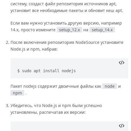
систему, создаст файл репозитория источников apt,
установит все необходимые пакеты и обновит кеш apt.
Если вам нужно установить другую версию, например
14.x, просто измените
setup_12.x
на
setup_14.x
После включения репозитория NodeSource установите
Node.js и npm, набрав:
sudo apt install nodejs
Пакет nodejs содержит двоичные файлы как
node
и
npm
.
Убедитесь, что Node.js и npm были успешно
установлены, распечатав их версии: