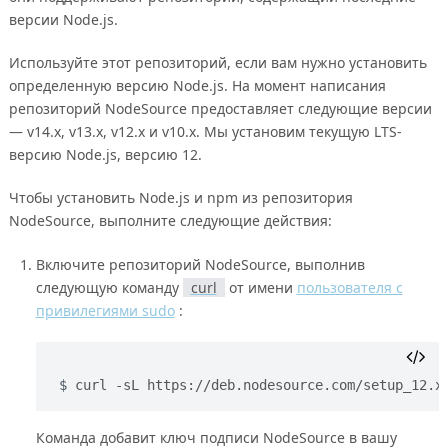
версии Node.js.
Используйте этот репозиторий, если вам нужно установить
определенную версию Node.js. На момент написания
репозиторий NodeSource предоставляет следующие версии
— v14.x, v13.x, v12.x и v10.x. Мы установим текущую LTS-
версию Node.js, версию 12.
Чтобы установить Node.js и npm из репозитория
NodeSource, выполните следующие действия:
Включите репозиторий NodeSource, выполнив
следующую команду
curl
от имени
пользователя с
привилегиями sudo
:
curl -sL https://deb.nodesource.com/setup_12.x
Команда добавит ключ подписи NodeSource в вашу