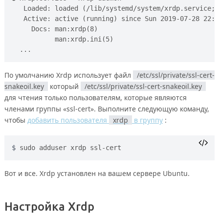
   Loaded: loaded (/lib/systemd/system/xrdp.service; 
   Active: active (running) since Sun 2019-07-28 22:4
     Docs: man:xrdp(8)

           man:xrdp.ini(5)

По умолчанию Xrdp использует файл
/etc/ssl/private/ssl-cert-
snakeoil.key
который
/etc/ssl/private/ssl-cert-snakeoil.key
для чтения только пользователям, которые являются
членами группы «ssl-cert». Выполните следующую команду,
чтобы
добавить пользователя
xrdp
в группу
:
sudo adduser xrdp ssl-cert  
Вот и все. Xrdp установлен на вашем сервере Ubuntu.
Настройка Xrdp